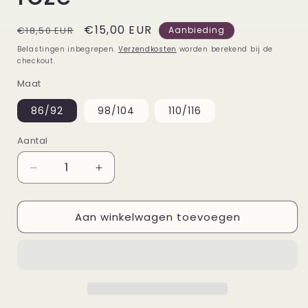
Normale
Aanbiedingsprijs
€15,00 EUR
€18,50 EUR
Aanbieding
prijs
Belastingen inbegrepen.
Verzendkosten
worden berekend bij de
checkout.
Maat
86/92
98/104
110/116
Aantal
Aantal
Aantal
verlagen
verhogen
voor
voor
Aan winkelwagen toevoegen
Hoodie
Hoodie
3
3
paarden
paarden
roze
roze