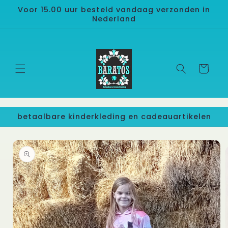
Meteen
Voor 15.00 uur besteld vandaag verzonden in
naar de
Nederland
content
Winkelwage
betaalbare kinderkleding en cadeauartikelen
 direct naar
roductinformatie