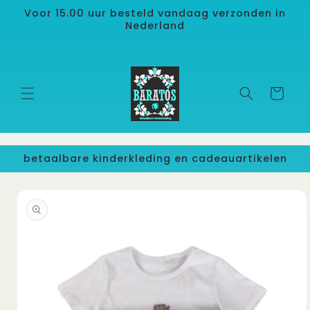
Meteen
Voor 15.00 uur besteld vandaag verzonden in
naar de
Nederland
content
Winkelwage
betaalbare kinderkleding en cadeauartikelen
 direct naar
roductinformatie