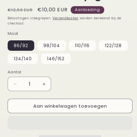
Normale
Aanbiedingsprijs
€10,00 EUR
€12,50 EUR
Aanbieding
prijs
Belastingen inbegrepen.
Verzendkosten
worden berekend bij de
checkout.
Maat
86/92
98/104
110/116
122/128
134/140
146/152
Aantal
Aantal
Aantal
verlagen
verhogen
voor
voor
Aan winkelwagen toevoegen
Kindershirt
Kindershirt
met
met
trekker
trekker
laad
laad
graaf
graaf