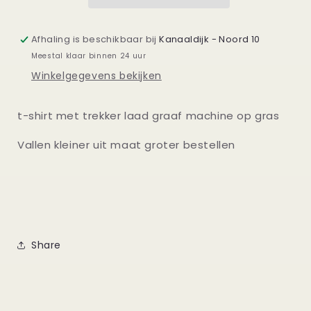
combinatie
combinatie
op
op
gras
gras
Afhaling is beschikbaar bij
Kanaaldijk - Noord 10
Meestal klaar binnen 24 uur
Winkelgegevens bekijken
t-shirt met trekker laad graaf machine op gras
Vallen kleiner uit maat groter bestellen
Share