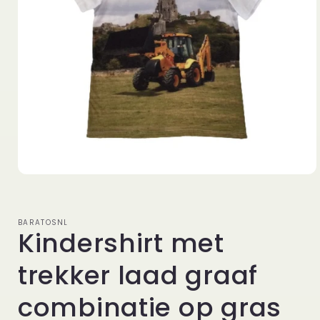
Media
1
openen
in
modaal
BARATOSNL
Kindershirt met
trekker laad graaf
combinatie op gras